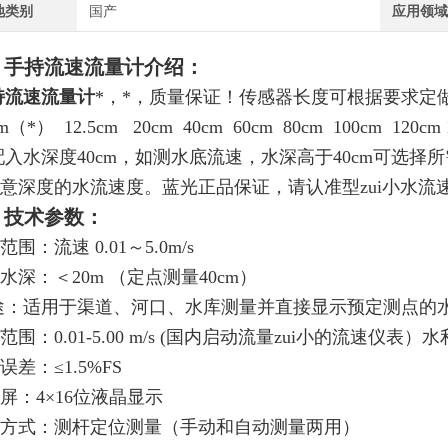
地类别
国产
应用领
、
手持流速流量计
介绍：
持流速流量计
*，*，质量保证！传感器长度可根据要求定
cm（*） 12.5cm 20cm 40cm 60cm 80cm 100cm 120c
入水深度40cm，如测水底流速，水深高于40cm可选
意深度的水流速度。蓝光正品保证，请认准型zui小水流
、技术参数：
范围：流速 0.01～5.0m/s
水深：＜20m （定点测量40cm）
途：适用于渠道、河口、水库测量并直接显示预定测点的
围：0.01-5.00 m/s
(国内启动流量zui小的流速仪表）
误差：≤1.5%FS
屏：4×16位液晶显示
方式：测杆定位测量（手动和自动测量两用）