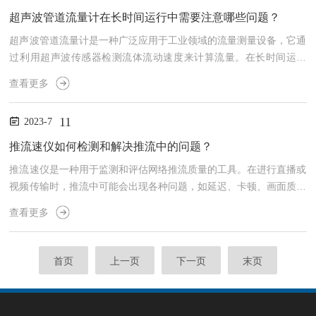
如有需要进行清洁或疏通。另外，可以尝试在测量前将管道内的液体
超声波管道流量计在长时间运行中需要注意哪些问题？
静置一段时间，使其中的浊物沉淀，再进行测量。2.偏离预期范...
超声波管道流量计是一种广泛应用于工业领域的流量测量设备，它通
过利用超声波传感器检测流体流动速度来计算流量。在长时间运行
中，为确保其准确可靠的工作，我们需要关注以下几个问题。首先，
查看更多
超声波传感器的定期校准非常重要。由于环境因素和使用时间的影
响，超声波传感器可能会发生漂移或失灵。定期校准可以确保其输出
11
2023-7
结果与实际流量相匹配，并及时识别和纠正任何偏差。其次，注意管
道的条件和清洁程度。堆积在管道内壁上的污垢、沉积物或气泡可能
推流速仪如何检测和解决推流中的问题？
会干扰超声波的传播，从而导致测量误差。定期清洁管道以及维护管
推流速仪是一种用于监测和评估网络推流质量的工具。在进行直播或
道的...
视频传输时，推流中可能会出现各种问题，如延迟、卡顿、画面质量
差等。该仪器通过对网络连接和数据传输进行实时检测，可以帮助用
查看更多
户发现并解决这些问题。首先，该仪器可以检测网络延迟。网络延迟
是指数据从源端到目标端的传输所需的时间。高延迟会导致直播过程
中的延迟增加，观众可能会遇到明显的滞后感。该仪器可以测量延迟
首页
上一页
下一页
末页
并提供相应的指标，以便用户了解当前网络状况，并可以采取措施来
降低延迟，例如使用更稳定的网络连接或调整推流设置。其次，该
仪...