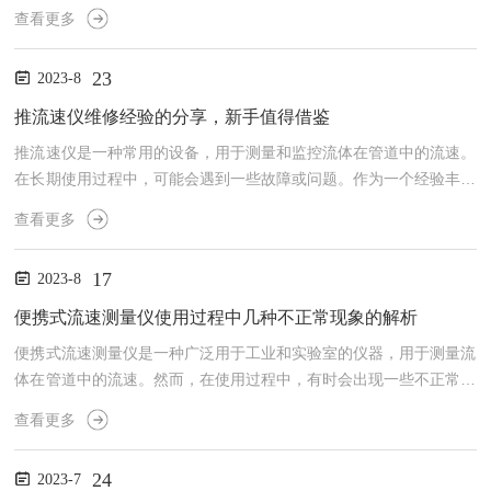
作。首先，在安装过程中，选择合适的安装位置至关重要。应该避免
查看更多
将流量仪安装在有较大振动或冲击的地方，同时还需要考虑到易于访
问、维修和校正。此外，在安装时应确保管道周围没有任何阻塞物，
23
2023-8
并且管道本身必须处于水平状态。其次，在连接过程中，需要使用合
适的密封材料来确保连接点全部密封，以防止泄漏。不同型号和规格
推流速仪维修经验的分享，新手值得借鉴
的流量仪可能有不同类型的接口或接头，因此请按照生产商提供的说
推流速仪是一种常用的设备，用于测量和监控流体在管道中的流速。
明...
在长期使用过程中，可能会遇到一些故障或问题。作为一个经验丰富
的维修人员，我愿意分享一些推流速仪维修的经验，希望能够对新手
查看更多
有所帮助。1.了解仪器的基本原理和结构：在进行维修之前，首先要
了解该仪器的基本原理和内部结构。明确该仪器的工作原理和各个部
17
2023-8
件的功能，这有助于快速定位故障所在并提供更精确的维修方案。2.
仔细查看和清理传感器：传感器是该仪器的核心组件之一，它通常位
便携式流速测量仪使用过程中几种不正常现象的解析
于管道中，负责检测流速。如果该仪器出现异常，首先应该检查...
便携式流速测量仪是一种广泛用于工业和实验室的仪器，用于测量流
体在管道中的流速。然而，在使用过程中，有时会出现一些不正常的
现象，这可能会影响测量结果的准确性。下面我将解析几种常见的不
查看更多
正常现象以及可能的解决方法。1.测量值抖动：当测量仪显示的流速
数值不断跳动或抖动时，这可能是由于管道内的涡流、气泡或颗粒物
24
2023-7
等引起的。解决这个问题的方法是先检查管道是否存在阻塞或异物，