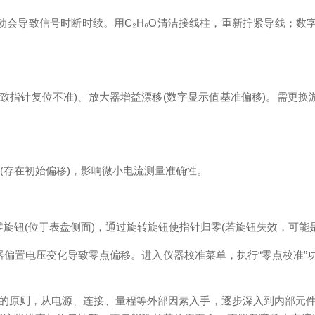
导致信号时断时续。用C₂H₆O清洁接线柱，重新拧紧导线；数字
指针复位不准)、放大器增益漂移(数字显示值基准偏移)。需更换
存在初始偏移)，影响微小电流测量准确性。
钮(位于表盘侧面)，通过旋转旋钮使指针归零(若旋钮失效，可能
置电压变化导致零点偏移。进入仪器校准菜单，执行“零点校准”功
原则，从电源、连接、量程等外部因素入手，逐步深入到内部元件