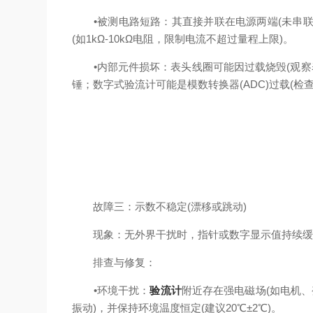
•被测电路短路：其直接并联在电源两端(未串联限
(如1kΩ-10kΩ电阻，限制电流不超过量程上限)。
•内部元件损坏：表头线圈可能因过载烧毁(观察表
锤；数字式验流计可能是模数转换器(ADC)过载(检
故障三：示数不稳定(漂移或跳动)
现象：无外界干扰时，指针或数字显示值持续缓慢变化
排查与修复：
•环境干扰：
验流计
附近存在强电磁场(如电机、变
振动)，并保持环境温度恒定(建议20℃±2℃)。