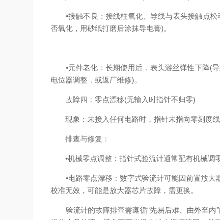
•接触不良：接线柱氧化、导线与表头接触点松动会
否氧化，用砂纸打磨后涂抹导电膏)。
•元件老化：长期使用后，表头游丝弹性下降(导致
电位器调整，或返厂维修)。
故障四：零点漂移(无输入时指针不归零)
现象：未接入任何电路时，指针未指向零刻度线(
排查与修复：
•机械零点调整：指针式验流计通常配有机械调零旋
•电路零点漂移：数字式验流计可能因前置放大器偏
校准无效，可能是放大器芯片故障，需更换。
验流计的故障排查需遵循“先易后难、由外至内”的