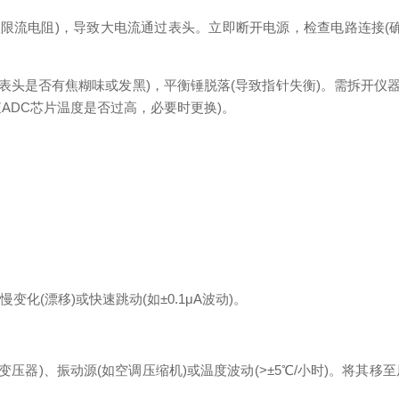
流电阻)，导致大电流通过表头。立即断开电源，检查电路连接(
头是否有焦糊味或发黑)，平衡锤脱落(导致指针失衡)。需拆开仪器
查ADC芯片温度是否过高，必要时更换)。
(漂移)或快速跳动(如±0.1μA波动)。
压器)、振动源(如空调压缩机)或温度波动(>±5℃/小时)。将其移