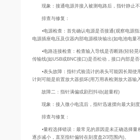
现象：接通电源并接入被测电路后，指针静止不
排查与修复：
•电源检查：首先确认电源是否接通(观察电源指示灯是
电源插座电压及仪器内部电源模块输出(如电池电量
•电路连接检查：检查输入导线是否断路(轻轻晃动
传输线(如USB或BNC接口)是否松动，接口内部是
•表头故障：指针式验流计的表头可能因长期使用导
计则可能是前置放大器损坏(用万用表检测放大器输
故障二：指针满偏或剧烈抖动(超量程)
现象：接入微小电流后，指针迅速摆向最大刻度(
排查与修复：
•量程选择错误：最常见的原因是未正确选择量程档
逐步减小，直至指针偏转在刻度盘2/3范围内)。