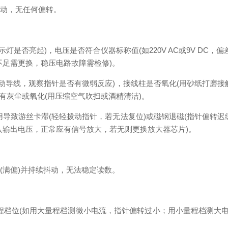
动，无任何偏转。
否亮起)，电压是否符合仪器标称值(如220V AC或9V DC，偏
不足需更换，稳压电路故障需检修)。
导线，观察指针是否有微弱反应)，接线柱是否氧化(用砂纸打磨接
否有灰尘或氧化(用压缩空气吹扫或酒精清洁)。
致游丝卡滞(轻轻拨动指针，若无法复位)或磁钢退磁(指针偏转迟
入输出电压，正常应有信号放大，若无则更换放大器芯片)。
满偏)并持续抖动，无法稳定读数。
位(如用大量程档测微小电流，指针偏转过小；用小量程档测大电